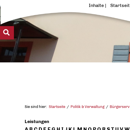
Inhalte
Startsei
Sie sind hier:
Startseite
Politik & Verwaltung
Bürgerserv
Leistungen
A
B
C
D
E
F
G
H
I
J
K
L
M
N
O
P
Q
R
S
T
U
V
W