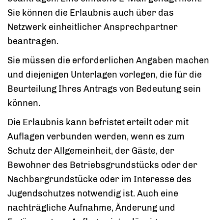
Sie können die Erlaubnis auch über das
Netzwerk einheitlicher Ansprechpartner
beantragen.
Sie müssen die erforderlichen Angaben machen
und diejenigen Unterlagen vorlegen, die für die
Beurteilung Ihres Antrags von Bedeutung sein
können.
Die Erlaubnis kann befristet erteilt oder mit
Auflagen verbunden werden, wenn es zum
Schutz der Allgemeinheit, der Gäste, der
Bewohner des Betriebsgrundstücks oder der
Nachbargrundstücke oder im Interesse des
Jugendschutzes notwendig ist. Auch eine
nachträgliche Aufnahme, Änderung und