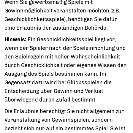
Wenn Sie gewerbsmäßig Spiele mit
Gewinnmöglichkeit veranstalten möchten (z.B.
Geschicklichkeitsspiele), benötigen Sie dafür
eine Erlaubnis der zuständigen Behörde.
Hinweis:
Ein Geschicklichkeitsspiel liegt vor,
wenn der Spieler nach der Spieleinrichtung und
den Spielregeln mit hoher Wahrscheinlichkeit
durch Geschicklichkeit oder eigenes Wissen den
Ausgang des Spiels bestimmen kann. Im
Gegensatz dazu wird bei Glücksspielen die
Entscheidung über Gewinn und Verlust
überwiegend durch Zufall bestimmt.
Die Erlaubnis berechtigt Sie nicht allgemein zur
Veranstaltung von Gewinnspielen, sondern
bezieht sich nur auf ein bestimmtes Spiel. Sie ist