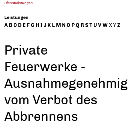
Dienstleistungen
Leistungen
A
B
C
D
E
F
G
H
I
J
K
L
M
N
O
P
Q
R
S
T
U
V
W
X
Y
Z
Private
Feuerwerke -
Ausnahmegenehmig
vom Verbot des
Abbrennens