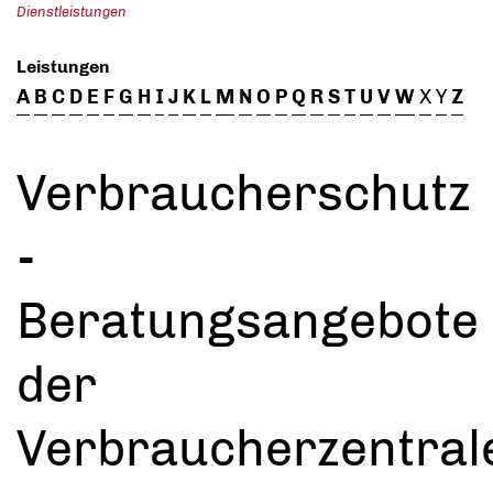
Dienstleistungen
Leistungen
A
B
C
D
E
F
G
H
I
J
K
L
M
N
O
P
Q
R
S
T
U
V
W
X
Y
Z
Verbraucherschutz
-
Beratungsangebote
der
Verbraucherzentral