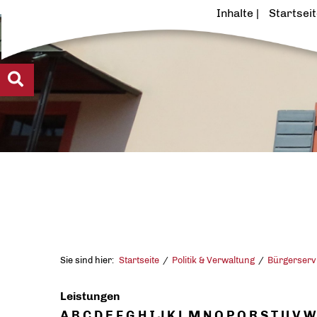
Inhalte
Startsei
Sie sind hier:
Startseite
Politik & Verwaltung
Bürgerserv
Leistungen
A
B
C
D
E
F
G
H
I
J
K
L
M
N
O
P
Q
R
S
T
U
V
W