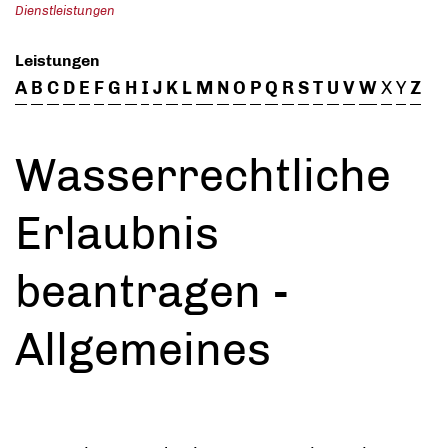
Dienstleistungen
Leistungen
A
B
C
D
E
F
G
H
I
J
K
L
M
N
O
P
Q
R
S
T
U
V
W
X
Y
Z
Wasserrechtliche
Erlaubnis
beantragen -
Allgemeines