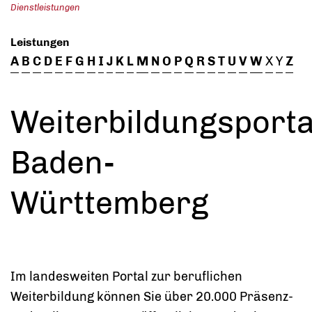
Dienstleistungen
Leistungen
A
B
C
D
E
F
G
H
I
J
K
L
M
N
O
P
Q
R
S
T
U
V
W
X
Y
Z
Weiterbildungsporta
Baden-
Württemberg
Im landesweiten Portal zur beruflichen
Weiterbildung können Sie über 20.000 Präsenz-