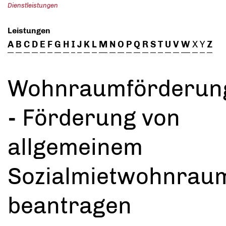
Dienstleistungen
Leistungen
A
B
C
D
E
F
G
H
I
J
K
L
M
N
O
P
Q
R
S
T
U
V
W
X
Y
Z
Wohnraumförderun
- Förderung von
allgemeinem
Sozialmietwohnrau
beantragen