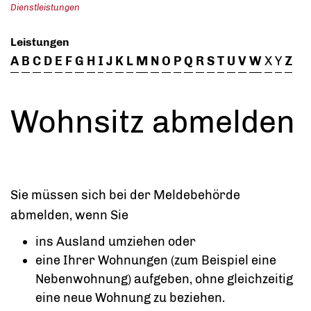
Dienstleistungen
Leistungen
A
B
C
D
E
F
G
H
I
J
K
L
M
N
O
P
Q
R
S
T
U
V
W
X
Y
Z
Wohnsitz abmelden
Sie müssen sich bei der Meldebehörde
abmelden, wenn Sie
ins Ausland umziehen oder
eine Ihrer Wohnungen (zum Beispiel eine
Nebenwohnung) aufgeben, ohne gleichzeitig
eine neue Wohnung zu beziehen.