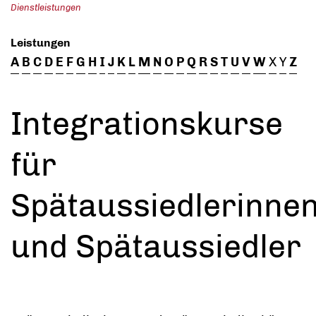
Dienstleistungen
Leistungen
A
B
C
D
E
F
G
H
I
J
K
L
M
N
O
P
Q
R
S
T
U
V
W
X
Y
Z
Integrationskurse
für
Spätaussiedlerinne
und Spätaussiedler