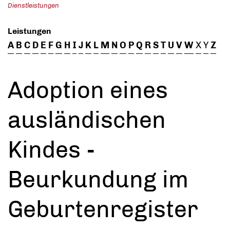
Dienstleistungen
Leistungen
A
B
C
D
E
F
G
H
I
J
K
L
M
N
O
P
Q
R
S
T
U
V
W
X
Y
Z
Adoption eines
ausländischen
Kindes -
Beurkundung im
Geburtenregister