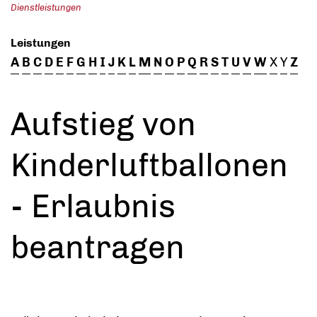
Dienstleistungen
Leistungen
A
B
C
D
E
F
G
H
I
J
K
L
M
N
O
P
Q
R
S
T
U
V
W
X
Y
Z
Aufstieg von
Kinderluftballonen
- Erlaubnis
beantragen