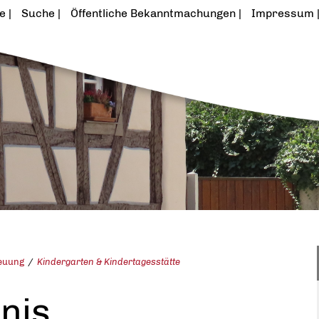
te
Suche
Öffentliche Bekanntmachungen
Impressum
reuung
Kindergarten & Kindertagesstätte
nis